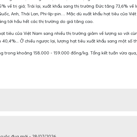
về trị giá; Trái lại, xuất khẩu sang thị trường Đức tăng 73,6% về l
Quốc, Anh, Thái Lan, Phi-líp-pin… Mặc dù xuất khẩu hạt tiêu của Vi
ăng tới hầu hết các thị trường do giá tăng cao.
ạt tiêu của Việt Nam sang nhiều thị trường giảm về lượng so với c
0,4%... Ở chiều ngược lại, lượng hạt tiêu xuất khẩu sang một số 
ng trong khoảng 158.000 - 159.000 đồng/kg. Tổng kết tuần vừa qua, 
 cuộc đua mới - 28/07/2026