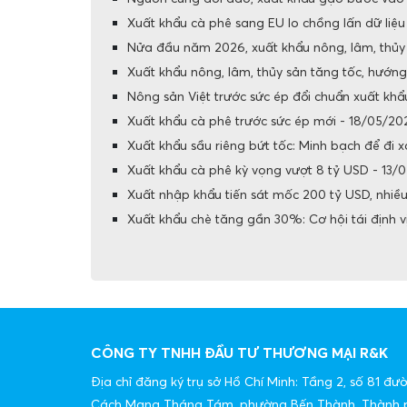
Xuất khẩu cà phê sang EU lo chồng lấn dữ liệ
Nửa đầu năm 2026, xuất khẩu nông, lâm, thủy
Xuất khẩu nông, lâm, thủy sản tăng tốc, hướn
Nông sản Việt trước sức ép đổi chuẩn xuất kh
Xuất khẩu cà phê trước sức ép mới - 18/05/20
Xuất khẩu sầu riêng bứt tốc: Minh bạch để đi 
Xuất khẩu cà phê kỳ vọng vượt 8 tỷ USD - 13/
Xuất nhập khẩu tiến sát mốc 200 tỷ USD, nhiều
Xuất khẩu chè tăng gần 30%: Cơ hội tái định v
CÔNG TY TNHH ĐẦU TƯ THƯƠNG MẠI R&K
Địa chỉ đăng ký trụ sở Hồ Chí Minh: Tầng 2, số 81 đư
Cách Mạng Tháng Tám, phường Bến Thành, Thành 