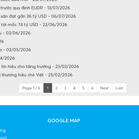
u trước quy định EUDR - 13/07/2026
 sản đạt gần 36 tỷ USD - 06/07/2026
g tới mốc 74 tỷ USD - 22/06/2026
ẩu - 03/06/2026
26
xa - 02/05/2026
04/2026
 tín hiệu cho tăng trưởng - 23/03/2026
ị thương hiệu chè Việt - 25/02/2026
Page 1 / 6
1
2
3
4
5
6
Next
Last
GOOGLE MAP
ờng
phố