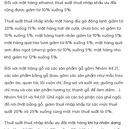
Đối với mặt hàng ethanol, thuế suất thuế nhập khẩu ưu đãi
cũng được giảm từ 10% xuống 5%.
Thuế suất thuế nhập khẩu mặt hàng đùi gà đông lạnh giảm từ
20% xuống 15%; mặt hàng hạt dẻ cười, chưa bóc vỏ giảm từ
15% xuống 5%; mặt hàng hạnh nhân giảm từ 10% xuống 5%;
mặt hàng quả táo tươi giảm từ 8% xuống 5%; mặt hàng quả
anh đào ngọt (cherry) giảm từ 10% xuống 5%; mặt hàng nho
khô giảm từ 12% xuống 5%.
Đối với mặt hàng gỗ và các sản phẩm gỗ gồm: Nhóm 44.21,
các sản phẩm bằng gỗ (bao gồm các sản phẩm như mắc treo
quần áo, quan tài, lõi cuộn chỉ, ống sợi và suốt sợi, guồng cuốn
chỉ may và các sản phẩm tương tự, thanh gỗ để làm diêm…).
Nhóm 94.01 và 94.03: Ghế ngồi và các bộ phận của ghế ngồi;
đồ nội thất bằng gỗ, giảm thuế nhập khẩu từ các mức thuế
suất 20% và 25% xuống cùng một mức thuế suất là 0%.
Thuế suất thuế nhập khẩu ưu đãi mặt hàng
khí tự nhiên dạng