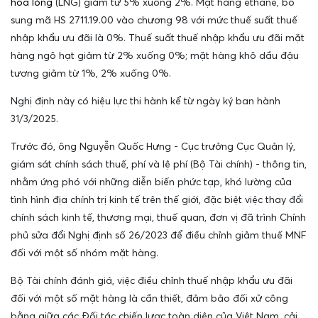
hóa lỏng
(LNG) giảm từ 5% xuống 2%. Mặt hàng ethane, bổ
sung mã HS 2711.19.00 vào chương 98 với mức thuế suất thuế
nhập khẩu ưu đãi là 0%. Thuế suất thuế nhập khẩu ưu đãi mặt
hàng ngô hạt giảm từ 2% xuống 0%; mặt hàng khô dầu đậu
tương giảm từ 1%, 2% xuống 0%.
Nghị định này có hiệu lực thi hành kể từ ngày ký ban hành
31/3/2025.
Trước đó, ông Nguyễn Quốc Hưng - Cục trưởng Cục Quản lý,
giám sát chính sách thuế, phí và lệ phí (Bộ Tài chính) - thông tin,
nhằm ứng phó với những diễn biến phức tạp, khó lường của
tình hình địa chính trị kinh tế trên thế giới, đặc biệt việc thay đổi
chính sách kinh tế, thương mại, thuế quan, đơn vị đã trình Chính
phủ sửa đổi Nghị định số 26/2023 để điều chỉnh giảm thuế MNF
đối với một số nhóm mặt hàng.
Bộ Tài chính đánh giá, việc điều chỉnh thuế nhập khẩu ưu đãi
đối với một số mặt hàng là cần thiết, đảm bảo đối xử công
bằng giữa các Đối tác chiến lược toàn diện của Việt Nam, cải