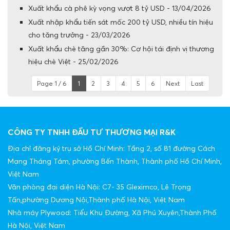
Xuất khẩu cà phê kỳ vọng vượt 8 tỷ USD - 13/04/2026
Xuất nhập khẩu tiến sát mốc 200 tỷ USD, nhiều tín hiệu
cho tăng trưởng - 23/03/2026
Xuất khẩu chè tăng gần 30%: Cơ hội tái định vị thương
hiệu chè Việt - 25/02/2026
Page 1 / 6
1
2
3
4
5
6
Next
Last
CÔNG TY TNHH ĐẦU TƯ THƯƠNG MẠI R&K
Địa chỉ đăng ký trụ sở Hồ Chí Minh: Tầng 2, số 81 đường Cách
Mạng Tháng Tám, phường Bến Thành, Thành phố Hồ Chí Minh,
Việt Nam
Văn phòng đại diện Hà Nội: C7- 35 Gleximco, Lê Trọng
Tấn,phường Dương Nội,Thành phố Hà Nội, Việt Nam
Nhà máy Plywood: Tiểu Khu Đường, Xã Phú Xuyên,Thành Phố
Hà Nội, Việt Nam