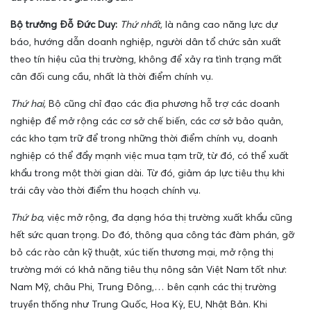
Bộ trưởng Đỗ Đức Duy:
Thứ nhất,
là nâng cao năng lực dự
báo, hướng dẫn doanh nghiệp, người dân tổ chức sản xuất
theo tín hiệu của thị trường, không để xảy ra tình trạng mất
cân đối cung cầu, nhất là thời điểm chính vụ.
Thứ hai,
Bộ cũng chỉ đạo các địa phương hỗ trợ các doanh
nghiệp để mở rộng các cơ sở chế biến, các cơ sở bảo quản,
các kho tạm trữ để trong những thời điểm chính vụ, doanh
nghiệp có thể đẩy mạnh việc mua tạm trữ, từ đó, có thể xuất
khẩu trong một thời gian dài. Từ đó, giảm áp lực tiêu thụ khi
trái cây vào thời điểm thu hoạch chính vụ.
Thứ ba,
việc mở rộng, đa dạng hóa thị trường xuất khẩu cũng
hết sức quan trọng. Do đó, thông qua công tác đàm phán, gỡ
bỏ các rào cản kỹ thuật, xúc tiến thương mại, mở rộng thị
trường mới có khả năng tiêu thụ nông sản Việt Nam tốt như:
Nam Mỹ, châu Phi, Trung Đông,… bên cạnh các thị trường
truyền thống như Trung Quốc, Hoa Kỳ, EU, Nhật Bản. Khi