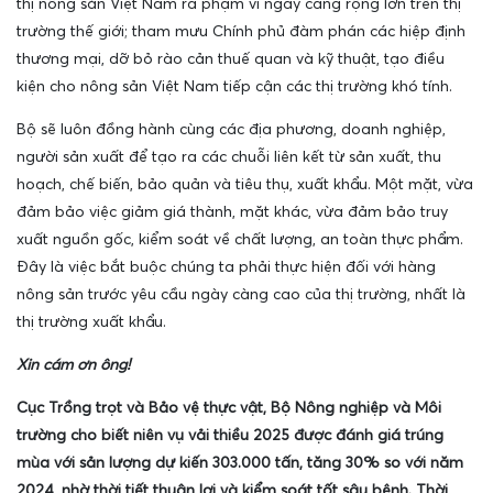
thị nông sản Việt Nam ra phạm vi ngày càng rộng lớn trên thị
trường thế giới; tham mưu Chính phủ đàm phán các hiệp định
thương mại, dỡ bỏ rào cản thuế quan và kỹ thuật, tạo điều
kiện cho nông sản Việt Nam tiếp cận các thị trường khó tính.
Bộ sẽ luôn đồng hành cùng các địa phương, doanh nghiệp,
người sản xuất để tạo ra các chuỗi liên kết từ sản xuất, thu
hoạch, chế biến, bảo quản và tiêu thụ, xuất khẩu. Một mặt, vừa
đảm bảo việc giảm giá thành, mặt khác, vừa đảm bảo truy
xuất nguồn gốc, kiểm soát về chất lượng, an toàn thực phẩm.
Đây là việc bắt buộc chúng ta phải thực hiện đối với hàng
nông sản trước yêu cầu ngày càng cao của thị trường, nhất là
thị trường xuất khẩu.
Xin cám ơn ông!
Cục Trồng trọt và Bảo vệ thực vật, Bộ Nông nghiệp và Môi
trường cho biết niên vụ vải thiều 2025 được đánh giá trúng
mùa với sản lượng dự kiến 303.000 tấn, tăng 30% so với năm
2024, nhờ thời tiết thuận lợi và kiểm soát tốt sâu bệnh. Thời