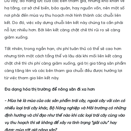
Dù vậy, do năng lực của các bên tham gia, những khó khăn về
hạ tầng, cơ sở chế biến, bảo quản, hay nguồn vốn, nên một số
nơi phải đến mùa vụ thu hoạch mới hình thành các chuỗi liên
kết. Do đó, việc xây dựng chuỗi liên kết này chúng ta cần phải
nỗ lực nhiều hơn. Bởi liên kết càng chặt chẽ thì rủi ro sẽ càng
giảm xuống.
Tất nhiên, trong ngắn hạn, chi phí tuân thủ có thể sẽ cao hơn
nhưng tính một cách tổng thể và lâu dài khi mối liên kết càng
chặt chẽ thì chi phí càng giảm xuống, giá trị gia tăng sản phẩm
càng tăng lên và các bên tham gia chuỗi đều được hưởng lợi
từ việc tham gia liên kết này.
Đa dạng hóa thị trường để nông sản đi xa hơn
- Mùa hè là mùa của các sản phẩm trái cây, ngoài cây vải còn có
nhiều loại trái cây khác, Bộ Nông nghiệp và Môi trường có những
định hướng và chỉ đạo như thế nào khi các loại trái cây cùng vào
vụ thu hoạch thì sẽ không để xảy ra tình trạng “giải cứu” hay
được mùa rớt giá nông sản?