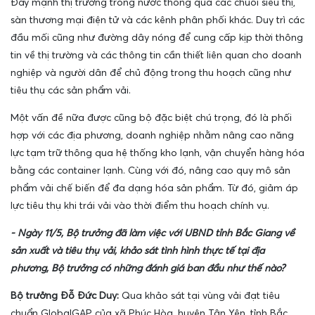
Đẩy mạnh thị trường trong nước thông qua các chuỗi siêu thị,
sàn thương mại điện tử và các kênh phân phối khác. Duy trì các
đầu mối cũng như đường dây nóng để cung cấp kịp thời thông
tin về thị trường và các thông tin cần thiết liên quan cho doanh
nghiệp và người dân để chủ động trong thu hoạch cũng như
tiêu thụ các sản phẩm vải.
Một vấn đề nữa được cũng bộ đặc biệt chú trọng, đó là phối
hợp với các địa phương, doanh nghiệp nhằm nâng cao năng
lực tạm trữ thông qua hệ thống kho lạnh, vận chuyển hàng hóa
bằng các container lạnh. Cùng với đó, nâng cao quy mô sản
phẩm vải chế biến để đa dạng hóa sản phẩm. Từ đó, giảm áp
lực tiêu thụ khi trái vải vào thời điểm thu hoạch chính vụ.
- Ngày 11/5, Bộ trưởng
đã làm việc với UBND tỉnh Bắc Giang về
sản xuất và tiêu thụ vải, khảo sát tình hình thực tế tại địa
phương, Bộ trưởng có những đánh giá ban đầu như thế nào?
Bộ trưởng Đỗ Đức Duy:
Qua khảo sát tại vùng vải đạt tiêu
chuẩn GlobalGAP của xã Phúc Hòa, huyện Tân Yên, tỉnh Bắc