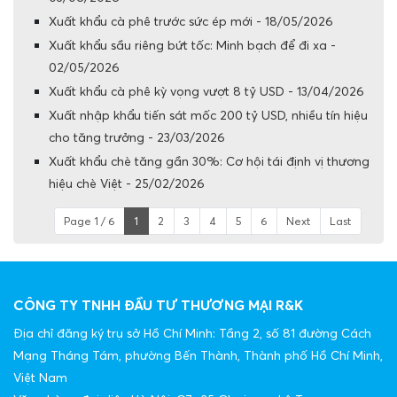
Xuất khẩu cà phê trước sức ép mới - 18/05/2026
Xuất khẩu sầu riêng bứt tốc: Minh bạch để đi xa -
02/05/2026
Xuất khẩu cà phê kỳ vọng vượt 8 tỷ USD - 13/04/2026
Xuất nhập khẩu tiến sát mốc 200 tỷ USD, nhiều tín hiệu
cho tăng trưởng - 23/03/2026
Xuất khẩu chè tăng gần 30%: Cơ hội tái định vị thương
hiệu chè Việt - 25/02/2026
Page 1 / 6
1
2
3
4
5
6
Next
Last
CÔNG TY TNHH ĐẦU TƯ THƯƠNG MẠI R&K
Địa chỉ đăng ký trụ sở Hồ Chí Minh: Tầng 2, số 81 đường Cách
Mạng Tháng Tám, phường Bến Thành, Thành phố Hồ Chí Minh,
Việt Nam