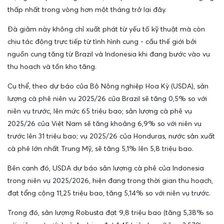
thấp nhất trong vòng hơn một tháng trở lại đây.
Đà giảm này không chỉ xuất phát từ yếu tố kỹ thuật mà còn
chịu tác động trực tiếp từ tình hình cung - cầu thế giới bởi
nguồn cung tăng từ Brazil và Indonesia khi đang bước vào vụ
thu hoạch và tồn kho tăng.
Cụ thể, theo dự báo của Bộ Nông nghiệp Hoa Kỳ (USDA), sản
lượng cà phê niên vụ 2025/26 của Brazil sẽ tăng 0,5% so với
niên vụ trước, lên mức 65 triệu bao; sản lượng cà phê vụ
2025/26 của Việt Nam sẽ tăng khoảng 6,9% so với niên vụ
trước lên 31 triệu bao; vụ 2025/26 của Honduras, nước sản xuất
cà phê lớn nhất Trung Mỹ, sẽ tăng 5,1% lên 5,8 triệu bao.
Bên cạnh đó, USDA dự báo sản lượng cà phê của Indonesia
trong niên vụ 2025/2026, hiện đang trong thời gian thu hoạch,
đạt tổng cộng 11,25 triệu bao, tăng 5,14% so với niên vụ trước.
Trong đó, sản lượng Robusta đạt 9,8 triệu bao (tăng 5,38% so