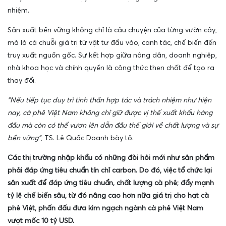
nhiệm.
Sản xuất bền vững không chỉ là câu chuyện của từng vườn cây,
mà là cả chuỗi giá trị từ vật tư đầu vào, canh tác, chế biến đến
truy xuất nguồn gốc. Sự kết hợp giữa nông dân, doanh nghiệp,
nhà khoa học và chính quyền là công thức then chốt để tạo ra
thay đổi.
"
Nếu tiếp tục duy trì tinh thần hợp tác và trách nhiệm như hiện
nay, cà phê Việt Nam không chỉ giữ được vị thế xuất khẩu hàng
đầu mà còn có thể vươn lên dẫn đầu thế giới về chất lượng và sự
bền vững"
, TS. Lê Quốc Doanh bày tỏ.
Các thị trường nhập khẩu có những đòi hỏi mới như sản phẩm
phải đáp ứng tiêu chuẩn tín chỉ carbon. Do đó, việc tổ chức lại
sản xuất để đáp ứng tiêu chuẩn, chất lượng cà phê; đẩy mạnh
tỷ lệ chế biến sâu, từ đó nâng cao hơn nữa giá trị cho hạt cà
phê Việt, phấn đấu đưa kim ngạch ngành cà phê Việt Nam
vượt mốc 10 tỷ USD.