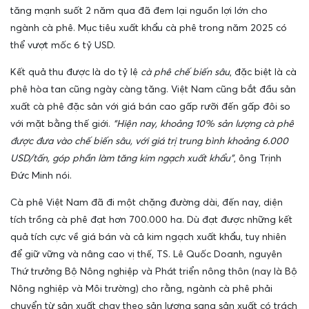
tăng mạnh suốt 2 năm qua đã đem lại nguồn lợi lớn cho
ngành cà phê. Mục tiêu xuất khẩu cà phê trong năm 2025 có
thể vượt mốc 6 tỷ USD.
Kết quả thu được là do tỷ lệ
cà phê chế biến sâu
, đặc biệt là cà
phê hòa tan cũng ngày càng tăng. Việt Nam cũng bắt đầu sản
xuất cà phê đặc sản với giá bán cao gấp rưỡi đến gấp đôi so
với mặt bằng thế giới.
“Hiện nay, khoảng 10% sản lượng cà phê
được đưa vào chế biến sâu, với giá trị trung bình khoảng 6.000
USD/tấn, góp phần làm tăng kim ngạch xuất khẩu”
, ông Trịnh
Đức Minh nói.
Cà phê Việt Nam đã đi một chặng đường dài, đến nay, diện
tích trồng cà phê đạt hơn 700.000 ha. Dù đạt được những kết
quả tích cực về giá bán và cả kim ngạch xuất khẩu, tuy nhiên
để giữ vững và nâng cao vị thế, TS. Lê Quốc Doanh, nguyên
Thứ trưởng Bộ Nông nghiệp và Phát triển nông thôn (nay là Bộ
Nông nghiệp và Môi trường) cho rằng, ngành cà phê phải
chuyển từ sản xuất chạy theo sản lượng sang sản xuất có trách