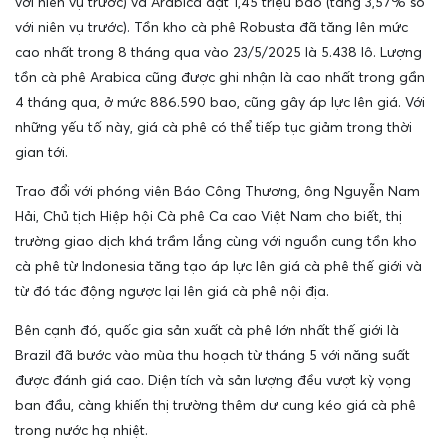
với niên vụ trước) và Arabica đạt 1,45 triệu bao (tăng 3,57% so
với niên vụ trước). Tồn kho cà phê Robusta đã tăng lên mức
cao nhất trong 8 tháng qua vào 23/5/2025 là 5.438 lô. Lượng
tồn cà phê Arabica cũng được ghi nhận là cao nhất trong gần
4 tháng qua, ở mức 886.590 bao, cũng gây áp lực lên giá. Với
những yếu tố này, giá cà phê có thể tiếp tục giảm trong thời
gian tới.
Trao đổi với phóng viên Báo Công Thương, ông Nguyễn Nam
Hải, Chủ tịch Hiệp hội Cà phê Ca cao Việt Nam cho biết, thị
trường giao dịch khá trầm lắng cùng với nguồn cung tồn kho
cà phê từ Indonesia tăng tạo áp lực lên giá cà phê thế giới và
từ đó tác động ngược lại lên giá cà phê nội địa.
Bên cạnh đó, quốc gia sản xuất cà phê lớn nhất thế giới là
Brazil đã bước vào mùa thu hoạch từ tháng 5 với năng suất
được đánh giá cao. Diện tích và sản lượng đều vượt kỳ vọng
ban đầu, càng khiến thị trường thêm dư cung kéo giá cà phê
trong nước hạ nhiệt.