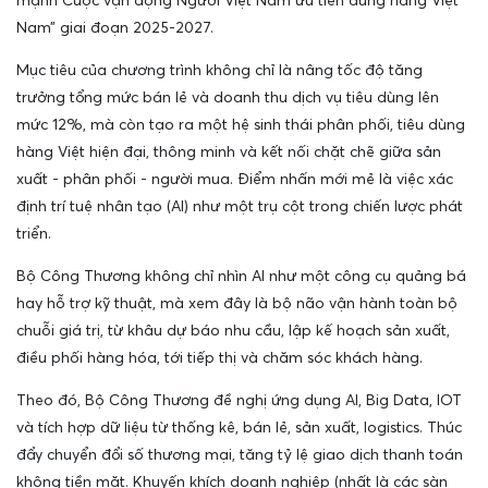
Nam” giai đoạn 2025-2027.
Mục tiêu của chương trình không chỉ là nâng tốc độ tăng
trưởng tổng mức bán lẻ và doanh thu dịch vụ tiêu dùng lên
mức 12%, mà còn tạo ra một hệ sinh thái phân phối, tiêu dùng
hàng Việt hiện đại, thông minh và kết nối chặt chẽ giữa sản
xuất - phân phối - người mua. Điểm nhấn mới mẻ là việc xác
định trí tuệ nhân tạo (AI) như một trụ cột trong chiến lược phát
triển.
Bộ Công Thương không chỉ nhìn AI như một công cụ quảng bá
hay hỗ trợ kỹ thuật, mà xem đây là bộ não vận hành toàn bộ
chuỗi giá trị, từ khâu dự báo nhu cầu, lập kế hoạch sản xuất,
điều phối hàng hóa, tới tiếp thị và chăm sóc khách hàng.
Theo đó, Bộ Công Thương đề nghị ứng dụng AI, Big Data, IOT
và tích hợp dữ liệu từ thống kê, bán lẻ, sản xuất, logistics. Thúc
đẩy chuyển đổi số thương mại, tăng tỷ lệ giao dịch thanh toán
không tiền mặt. Khuyến khích doanh nghiệp (nhất là các sàn