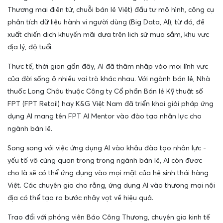
Thương mại điện tử, chuỗi bán lẻ Việt) đầu tư mô hình, công cụ
phân tích dữ liệu hành vi người dùng (Big Data, AI), từ đó, đề
xuất chiến dịch khuyến mãi dựa trên lịch sử mua sắm, khu vực
địa lý, độ tuổi.
Thực tế, thời gian gần đây, AI đã thâm nhập vào mọi lĩnh vực
của đời sống ở nhiều vai trò khác nhau. Với ngành bán lẻ, Nhà
thuốc Long Châu thuộc Công ty Cổ phần Bán lẻ Kỹ thuật số
FPT (FPT Retail) hay K&G Việt Nam đã triển khai giải pháp ứng
dụng AI mang tên FPT AI Mentor vào đào tạo nhân lực cho
ngành bán lẻ.
Song song với việc ứng dụng AI vào khâu đào tạo nhân lực -
yếu tố vô cùng quan trọng trong ngành bán lẻ, AI còn được
cho là sẽ có thể ứng dụng vào mọi mặt của hệ sinh thái hàng
Việt. Các chuyên gia cho rằng, ứng dụng AI vào thương mại nội
địa có thể tạo ra bước nhảy vọt về hiệu quả.
Trao đổi với phóng viên Báo Công Thương, chuyên gia kinh tế