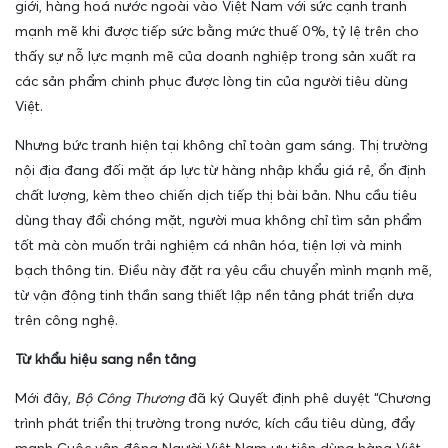
giới, hàng hoá nước ngoài vào Việt Nam với sức cạnh tranh
mạnh mẽ khi được tiếp sức bằng mức thuế 0%, tỷ lệ trên cho
thấy sự nỗ lực mạnh mẽ của doanh nghiệp trong sản xuất ra
các sản phẩm chinh phục được lòng tin của người tiêu dùng
Việt.
Nhưng bức tranh hiện tại không chỉ toàn gam sáng. Thị trường
nội địa đang đối mặt áp lực từ hàng nhập khẩu giá rẻ, ổn định
chất lượng, kèm theo chiến dịch tiếp thị bài bản. Nhu cầu tiêu
dùng thay đổi chóng mặt, người mua không chỉ tìm sản phẩm
tốt mà còn muốn trải nghiệm cá nhân hóa, tiện lợi và minh
bạch thông tin. Điều này đặt ra yêu cầu chuyển mình mạnh mẽ,
từ vận động tinh thần sang thiết lập nền tảng phát triển dựa
trên công nghệ.
Từ khẩu hiệu sang nền tảng
Mới đây,
Bộ Công Thương
đã ký Quyết định phê duyệt “Chương
trình phát triển thị trường trong nước, kích cầu tiêu dùng, đẩy
mạnh Cuộc vận động Người Việt Nam ưu tiên dùng hàng Việt