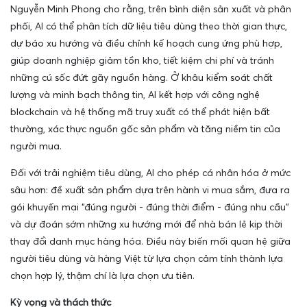
Nguyễn Minh Phong cho rằng, trên bình diện sản xuất và phân
phối, AI có thể phân tích dữ liệu tiêu dùng theo thời gian thực,
dự báo xu hướng và điều chỉnh kế hoạch cung ứng phù hợp,
giúp doanh nghiệp giảm tồn kho, tiết kiệm chi phí và tránh
những cú sốc đứt gãy nguồn hàng. Ở khâu kiểm soát chất
lượng và minh bạch thông tin, AI kết hợp với công nghệ
blockchain và hệ thống mã truy xuất có thể phát hiện bất
thường, xác thực nguồn gốc sản phẩm và tăng niềm tin của
người mua.
Đối với trải nghiệm tiêu dùng, AI cho phép cá nhân hóa ở mức
sâu hơn: đề xuất sản phẩm dựa trên hành vi mua sắm, đưa ra
gói khuyến mại “đúng người - đúng thời điểm - đúng nhu cầu”
và dự đoán sớm những xu hướng mới để nhà bán lẻ kịp thời
thay đổi danh mục hàng hóa. Điều này biến mối quan hệ giữa
người tiêu dùng và hàng Việt từ lựa chọn cảm tính thành lựa
chọn hợp lý, thậm chí là lựa chọn ưu tiên.
Kỳ vọng và thách thức