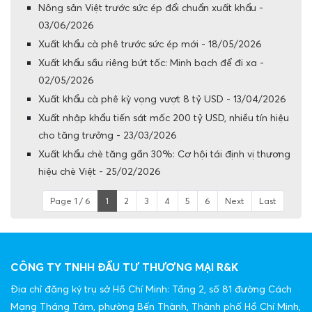
Nông sản Việt trước sức ép đổi chuẩn xuất khẩu -
03/06/2026
Xuất khẩu cà phê trước sức ép mới - 18/05/2026
Xuất khẩu sầu riêng bứt tốc: Minh bạch để đi xa -
02/05/2026
Xuất khẩu cà phê kỳ vọng vượt 8 tỷ USD - 13/04/2026
Xuất nhập khẩu tiến sát mốc 200 tỷ USD, nhiều tín hiệu
cho tăng trưởng - 23/03/2026
Xuất khẩu chè tăng gần 30%: Cơ hội tái định vị thương
hiệu chè Việt - 25/02/2026
Page 1 / 6
1
2
3
4
5
6
Next
Last
CÔNG TY TNHH ĐẦU TƯ THƯƠNG MẠI R&K
Địa chỉ đăng ký trụ sở Hồ Chí Minh: Tầng 2, số 81 đường Cách
Mạng Tháng Tám, phường Bến Thành, Thành phố Hồ Chí Minh,