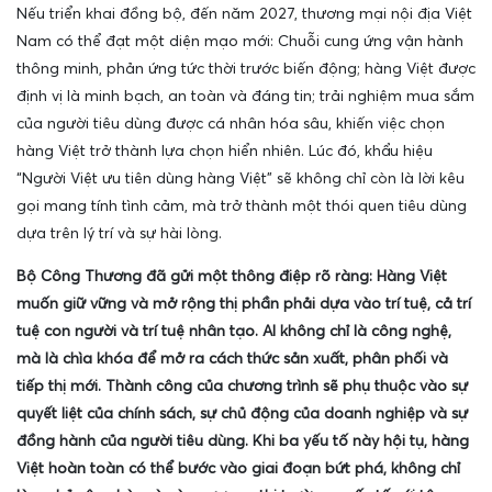
Nếu triển khai đồng bộ, đến năm 2027, thương mại nội địa Việt
Nam có thể đạt một diện mạo mới: Chuỗi cung ứng vận hành
thông minh, phản ứng tức thời trước biến động; hàng Việt được
định vị là minh bạch, an toàn và đáng tin; trải nghiệm mua sắm
của người tiêu dùng được cá nhân hóa sâu, khiến việc chọn
hàng Việt trở thành lựa chọn hiển nhiên. Lúc đó, khẩu hiệu
“Người Việt ưu tiên dùng hàng Việt” sẽ không chỉ còn là lời kêu
gọi mang tính tình cảm, mà trở thành một thói quen tiêu dùng
dựa trên lý trí và sự hài lòng.
Bộ Công Thương đã gửi một thông điệp rõ ràng: Hàng Việt
muốn giữ vững và mở rộng thị phần phải dựa vào trí tuệ, cả trí
tuệ con người và trí tuệ nhân tạo. AI không chỉ là công nghệ,
mà là chìa khóa để mở ra cách thức sản xuất, phân phối và
tiếp thị mới. Thành công của chương trình sẽ phụ thuộc vào sự
quyết liệt của chính sách, sự chủ động của doanh nghiệp và sự
đồng hành của người tiêu dùng. Khi ba yếu tố này hội tụ, hàng
Việt hoàn toàn có thể bước vào giai đoạn bứt phá, không chỉ